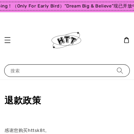
ping！（Only For Early Bird）
“Dream Big & Believe”
现已开放
搜索
退款政策
感谢您购买httsk8t。