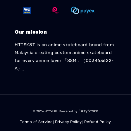
Our mission
HTTSK8T is an anime skateboard brand from
Malaysia creating custom anime skateboard
for every anime lover.「SSM：（003463622-
A）」
EasyStore
© 2026 HTTsk8t. Powered by
Terms of Service
Privacy Policy
Refund Policy
|
|